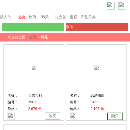
旧金山鲜花
情人节
玫瑰
99朵
礼盒花
蛋糕
产品分类
热卖：
微信:
首页
您当前位置：
→
鲜花
名称：
大吉大利
名称：
恋爱物语
编号：
3903
编号：
3456
价格：
2,676 元
价格：
2,106 元
购买
购买