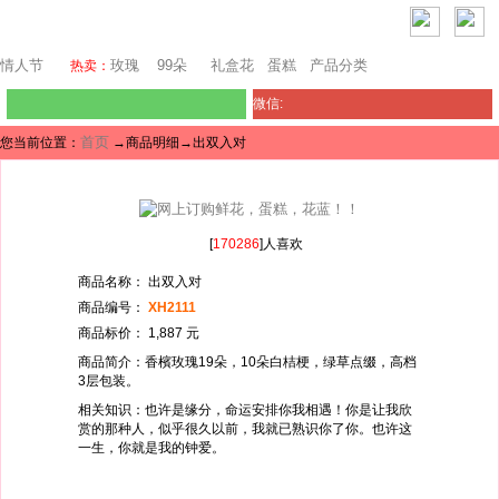
旧金山鲜花
情人节
玫瑰
99朵
礼盒花
蛋糕
产品分类
热卖：
微信:
首页
您当前位置：
→商品明细→出双入对
[
170286
]人喜欢
商品名称： 出双入对
商品编号：
XH2111
商品标价： 1,887 元
商品简介：香檳玫瑰19朵，10朵白桔梗，绿草点缀，高档
3层包装。
相关知识：也许是缘分，命运安排你我相遇！你是让我欣
赏的那种人，似乎很久以前，我就已熟识你了你。也许这
一生，你就是我的钟爱。